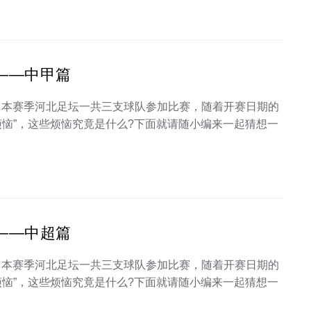
想——中甲篇
本赛季河北足坛一共三支球队参加比赛，随着开赛日期的
烦恼”，这些烦恼究竟是什么?下面就请随小编来一起猜想一
想——中超篇
本赛季河北足坛一共三支球队参加比赛，随着开赛日期的
烦恼”，这些烦恼究竟是什么?下面就请随小编来一起猜想一