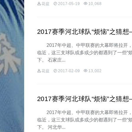
花盆
2017-05-19
10,068
2017赛季河北球队“烦恼”之猜
2017年中超、中甲联赛的大幕即将拉开，
临近，这三支球队或多或少的都遇到了一些“
下。 石家庄...
花盆
2017-02-09
13,002
2017赛季河北球队“烦恼”之猜
2017年中超、中甲联赛的大幕即将拉开，
临近，这三支球队或多或少的都遇到了一些“
下。 河北华...