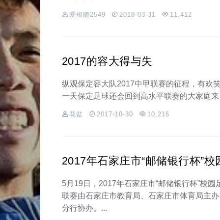
爱相随2549
2018-03-31
11,412
2017的容大得与失
纵观保定容大队2017中甲联赛的征程，有
一天保定足球还会回到高水平联赛的大家庭来
花盆
2017-10-30
10,216
2017年石家庄市“邮储银行杯”
5月19日，2017年石家庄市“邮储银行杯”
联赛由石家庄市教育局、石家庄市体育局主办
分行协办。...