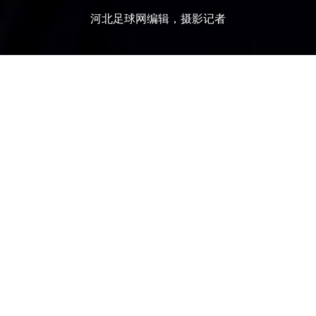
河北足球网编辑，摄影记者
存档
当前位置：
首页
永昌今日兵发江苏 热情球迷酒店相送
中超联赛将于本月25日在苏州和大连两个赛区开打，石家
庄永昌被分在苏州赛区。依据俱乐部安排，石家庄永昌将
先奔赴南京，到南京后，和昆山FC队进行最后一场热身
赛，然后将按原计划（19日）进驻苏州赛区。 今日...
爱相随2549
2020-07-14
15,725
2019中甲联赛第一轮：石家庄永昌VS南