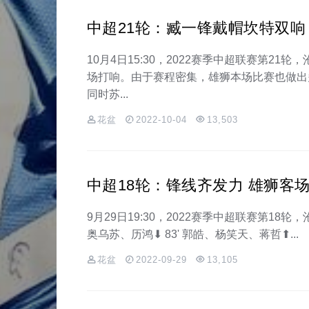
中超21轮：臧一锋戴帽坎特双响 
10月4日15:30，2022赛季中超联赛第
场打响。由于赛程密集，雄狮本场比赛也做出
同时苏...
花盆
2022-10-04
13,503
中超18轮：锋线齐发力 雄狮客场
9月29日19:30，2022赛季中超联赛第18
奥乌苏、历鸿⬇ 83' 郭皓、杨笑天、蒋哲⬆...
花盆
2022-09-29
13,105