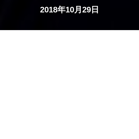
2018年10月29日
存档
当前位置：
首页
“五冠"联赛战罢两轮 河北福美等队高歌猛
进
河北足球网讯 于10月21日拉开帷幕的2018-2019“英
派斯”五人足球冠军联赛(河北赛区)本月28日结束了第二轮
的争夺，河北福美、中节能健康城、河北胖龙及南高营队
继续高歌猛进取得连胜。 五人足...
花盆
2018-10-29
85,838
中超联赛第27轮：河北华夏幸福VS大连