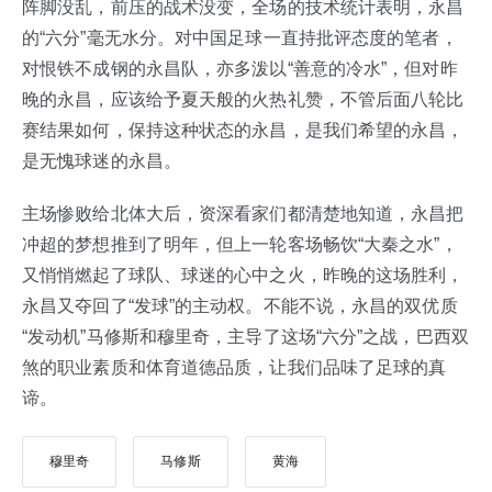
阵脚没乱，前压的战术没变，全场的技术统计表明，永昌
的“六分”毫无水分。对中国足球一直持批评态度的笔者，
对恨铁不成钢的永昌队，亦多泼以“善意的冷水”，但对昨
晚的永昌，应该给予夏天般的火热礼赞，不管后面八轮比
赛结果如何，保持这种状态的永昌，是我们希望的永昌，
是无愧球迷的永昌。
主场惨败给北体大后，资深看家们都清楚地知道，永昌把
冲超的梦想推到了明年，但上一轮客场畅饮“大秦之水”，
又悄悄燃起了球队、球迷的心中之火，昨晚的这场胜利，
永昌又夺回了“发球”的主动权。不能不说，永昌的双优质
“发动机”马修斯和穆里奇，主导了这场“六分”之战，巴西双
煞的职业素质和体育道德品质，让我们品味了足球的真
谛。
穆里奇
马修斯
黄海