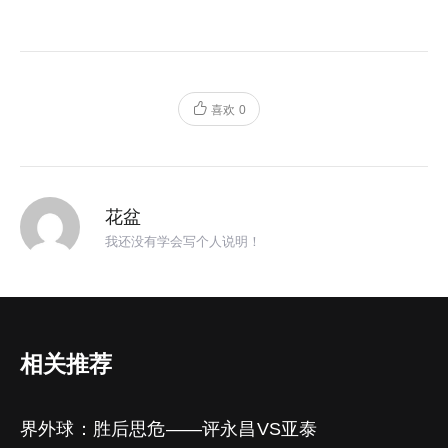
喜欢
0
花盆
我还没有学会写个人说明！
相关推荐
界外球：胜后思危——评永昌VS亚泰