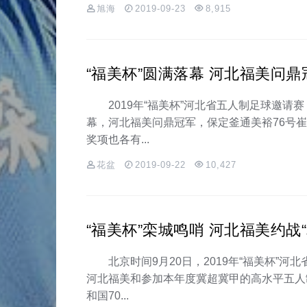
旭海
2019-09-23
8,915
“福美杯”圆满落幕 河北福美问鼎
2019年“福美杯”河北省五人制足球邀请赛
幕，河北福美问鼎冠军，保定釜通美裕76号
奖项也各有...
花盆
2019-09-22
10,427
“福美杯”栾城鸣哨 河北福美约战
北京时间9月20日，2019年“福美杯”河
河北福美和参加本年度冀超冀甲的高水平五
和国70...