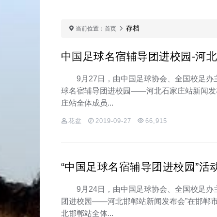
存档
当前位置：
首页
中国足球名宿辅导团进校园-河
9月27日，由中国足球协会、全国校足办主
球名宿辅导团进校园——河北石家庄站新闻发
庄站全体成员...
花盆
2019-09-27
66,915
“中国足球名宿辅导团进校园”活
9月24日，由中国足球协会、全国校足办主
团进校园——河北邯郸站新闻发布会”在邯
北邯郸站全体...