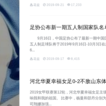
花盆
2019-09-21
17,233
足协公布新一期五人制国家队名
9月16日，中国足协公布了最新一期中国
五人制足球队将于2019年9月16日-10月3
6...
花盆
2019-09-17
8,415
河北华夏幸福女足0-2不敌山东体
2019女甲联赛第12轮，河北华夏幸福女足主
响我和我的祖国。 比赛中，杨曼和邵丹分别
司翔娜加强...