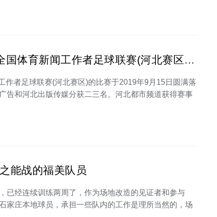
2019年“中国足球发展基金会杯”全国体育新闻工作者足球联赛(河北赛区)圆满落幕 河北足球网问鼎冠军
工作者足球联赛(河北赛区)的比赛于2019年9月15日圆满落
广告和河北出版传媒分获二三名。河北都市频道获得赛事
来之能战的福美队员
已经连续训练两周了，作为场地改造的见证者和参与
石家庄本地球员，承担一些队内的工作是理所当然的，场