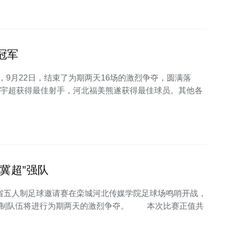
冠军
，9月22日，结束了为期两天16场的激烈争夺，圆满落
崔宇超获得最佳射手，河北福美熊遂获得最佳球员。其他各
“冀超”强队
北省五人制足球邀请赛在栾城河北传媒学院足球场鸣哨开战，
人制队伍将进行为期两天的激烈争夺。 本次比赛正值共