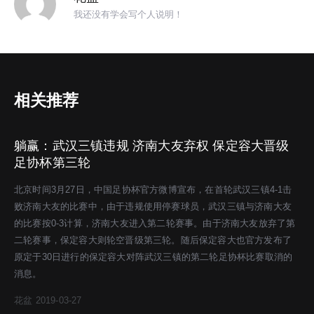
我还没有学会写个人说明！
相关推荐
躺赢：武汉三镇违规 济南大友弃权 保定容大晋级
足协杯第三轮
北京时间3月27日，中国足协杯官方微博宣布，在首轮武汉三镇4-1击
败济南大友的比赛中，由于违规使用停赛球员，武汉三镇与济南大友
的比赛按0-3计算，济南大友进入第二轮赛事。由于济南大友放弃了第
二轮赛事，保定容大则轮空晋级第三轮。随后保定容大也官方发布了
原定于30日进行的保定容大对阵武汉三镇的第二轮足协杯比赛取消的
消息。
花盆
2019-03-27