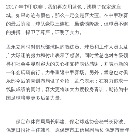
2017 年中甲联赛，我们再次用蓝色，沸腾了保定这座
城。如果奇迹有颜色，那么一定会是容大蓝。在中甲联赛
的最后阶段，球队豪取三连胜，虽遗憾降级，但球员不懈
的拼搏，捍卫了尊严，证明了实力。
孟永立同时对俱乐部球队的教练员、球员和工作人员以及
广大球迷的努力和付出表示了感谢。同时孟总也对各级领
导和社会各界对容大的关心和支持表达感谢，并表示新的
一年会砥砺前行，力争重返中甲赛场。另外，孟总也对俱
乐部今后的青训布局做了介绍，孟总表示：在努力追求一
线队成绩的同时，容大更将加大力度投身青训，期待为中
国足球培养更多后备力量。
保定市体育局局长郭建、保定球迷协会秘书长孙波、
保定日报社主任韩雁、原保定市工信局副局长 保定市青年