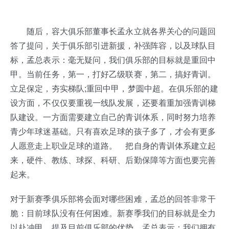
随后，容大俱乐部董事长孟永立就各界关心的问题回
答了提问，关于俱乐部引进新援，补强阵容，以及球队目
标，孟总表示：毫无疑问，我们俱乐部的目标就是重回中
甲。当前任务，第一，打好乙级联赛，第二，搞好青训。
立足保定，夯实梯队;重回中甲，梦圆中超。在俱乐部的建
设方面，不仅仅要重视一线队发展，还要着重加强青训梯
队建设。一方面需要建立自己的青训体系，同时努力培养
青少年球迷基础。只有喜欢足球的孩子多了，才会有更多
人愿意走上职业足球的道路。 把自身的青训体系建立起
来，硬件、教练、球探、科研、后勤保障等方面也要完善
起来。
对于新赛季俱乐部将会面对哪些困难，孟总的回答非常干
脆：目前球队没有任何困难。新赛季我们的目标就是全力
以赴冲甲。提及目前俱乐部的优势，孟总表示：我们拥有