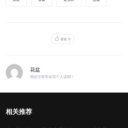
喜欢
0
花盆
我还没有学会写个人说明！
相关推荐