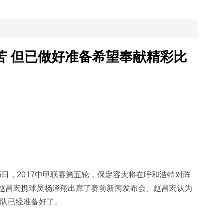
苦 但已做好准备希望奉献精彩比
5日，2017中甲联赛第五轮，保定容大将在呼和浩特对阵
练赵昌宏携球员杨泽翔出席了赛前新闻发布会。赵昌宏认为
队已经准备好了。