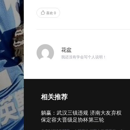
喜欢
0
花盆
我还没有学会写个人说明！
相关推荐
躺赢：武汉三镇违规 济南大友弃权
保定容大晋级足协杯第三轮