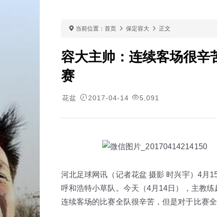
当前位置：
首页
保定容大
正文
容大主帅：连续客场很辛
赛
花盆
2017-04-14
5,091
河北足球网讯（记者花盆 摄影 时兴宇）4月1
呼和浩特小草队。今天（4月14日），主教
连续客场的比赛全队很辛苦，但是对于比赛全