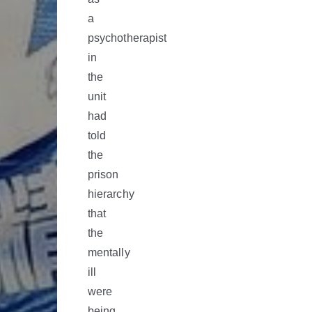
a
psychotherapist
in
the
unit
had
told
the
prison
hierarchy
that
the
mentally
ill
were
being