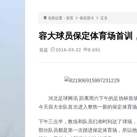
当前位置：
首页
保定容大
正文
容大球员保定体育场首训
花盆
2016-03-22
8,691
河北足球网讯 距离周六下午的足协杯首场
今天容大全队首次进入整饬一新的保定体育场
下午三点半，教练和队员们准时到达了球场，
部分队员都是第一次踏进保定体育场，所以他