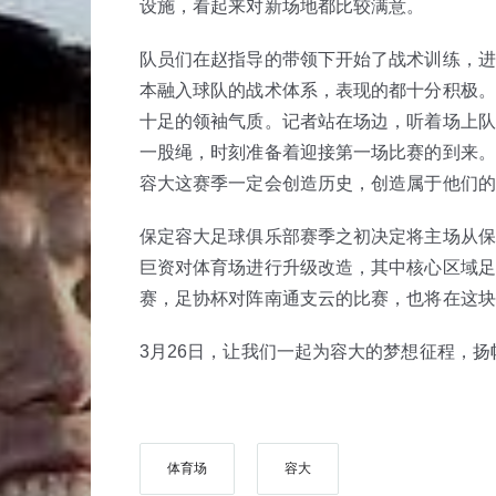
设施，看起来对新场地都比较满意。
队员们在赵指导的带领下开始了战术训练，进
本融入球队的战术体系，表现的都十分积极。
十足的领袖气质。记者站在场边，听着场上队
一股绳，时刻准备着迎接第一场比赛的到来。
容大这赛季一定会创造历史，创造属于他们的
保定容大足球俱乐部赛季之初决定将主场从保
巨资对体育场进行升级改造，其中核心区域足
赛，足协杯对阵南通支云的比赛，也将在这块
3月26日，让我们一起为容大的梦想征程，扬
体育场
容大