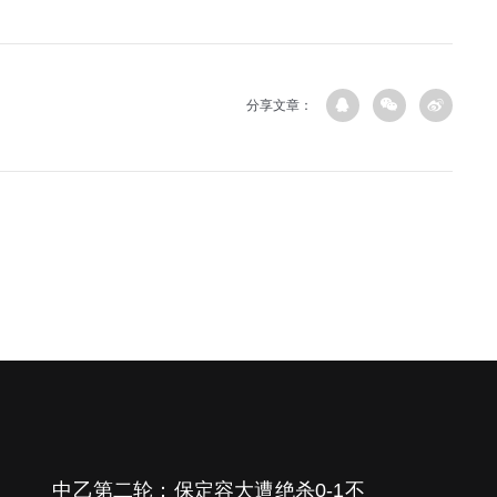
分享文章：
中乙第二轮：保定容大遭绝杀0-1不