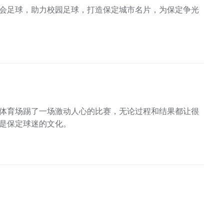
会足球，助力校园足球，打造保定城市名片，为保定争光
体育场踢了一场激动人心的比赛，无论过程和结果都让很
是保定球迷的文化。