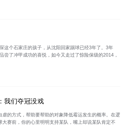
贾晓琛这个石家庄的孩子，从沈阳回家踢球已经3年了。3年
品尝了冲甲成功的喜悦，如今又走过了惊险保级的2014，
兰：我们夺冠没戏
些自虐的方式，帮助要帮助的对象降低霉运发生的概率。在逻
足球大赛前，你的心里明明支持某队，嘴上却说某队肯定不