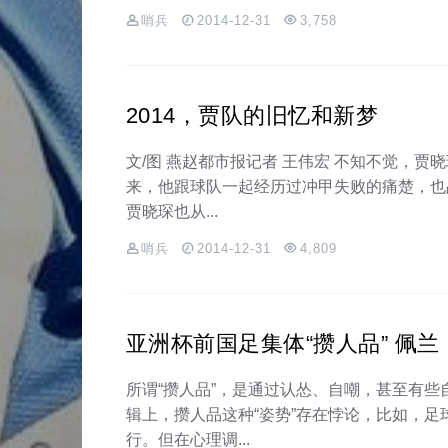
哨兵
2014-12-31
3,758
2014，贾队的旧忆和新梦
文/图 燕赵都市报记者 王伟宏 不知不觉，
来，他跟球队一起经历过冲甲失败的痛楚，也
贾晓琛也从...
哨兵
2014-12-31
4,809
亚洲杯前国足集体“攒人品” 佩
所谓“攒人品”，是通过认怂、自嘲，甚至有
辑上，攒人品这种“姿势”存在悖论，比如，
行。但在心理调...