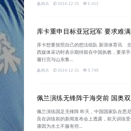
哨兵
2014-12-31
5,412
库卡重申目标亚冠冠军 要求难
库卡想要按照自己的想法组队 新浪体育讯 北
西媒体采访时表示期待留在中国执教，要亲手
履行完与山东鲁...
哨兵
2014-12-31
3,748
佩兰演练无锋阵于海突前 国奥
佩兰演练国足无锋阵 昨天，中国国家队在悉
良在训练前的新闻发布会上透露，前天训练受
康因为水土不服有些...