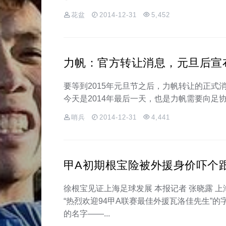
花盆
2014-12-31
5,452
力帆：官方转让消息，元旦后宣
要等到2015年元旦节之后，力帆转让的正式消
今天是2014年最后一天，也是力帆需要向足协提
哨兵
2014-12-31
4,441
甲A初期根宝险被外援身价吓个跟头
徐根宝见证上海足球发展 本报记者 张晓露 
“热烈欢迎94甲A联赛最佳外援瓦洛佳先生”
的名字——...