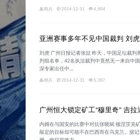
哨兵
2014-12-31
4,904
亚洲赛事多年不见中国裁判 刘
刘虎 广州日报记者张喆 昨天，中国足坛裁判
判组名单，42名执法裁判中竟然无一来自中
深专家出任中...
哨兵
2014-12-31
5,387
广州恒大锁定矿工“穆里奇” 吉
内姆在与国安的比赛中对抗张晓斌 顿涅茨克
敲定的目标却可能不在巴西而在乌克兰。据记
姆，他目前效力...