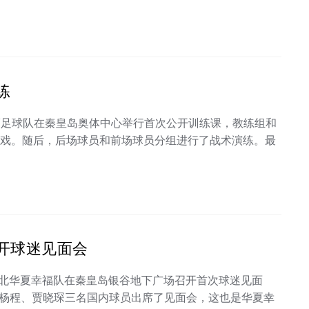
练
幸福足球队在秦皇岛奥体中心举行首次公开训练课，教练组和
游戏。随后，后场球员和前场球员分组进行了战术演练。最
开球迷见面会
8点，河北华夏幸福队在秦皇岛银谷地下广场召开首次球迷见面
杨程、贾晓琛三名国内球员出席了见面会，这也是华夏幸