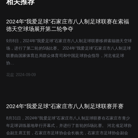
相关推荐
2024年“我爱足球”石家庄市八人制足球联赛在索福
德天空球场展开第二轮争夺
9月8日，2024年“我爱足球”石家庄市八人制足球联赛移师索福德天空球
场，进行了第二轮的5场比赛。 2024年“我爱足球”石家庄市八人制足球
联赛由国家体育总局群众体育司和中国足球协会指导，河北省足球
协...
花盆
2024-09-09
2024年“我爱足球”石家庄市八人制足球联赛开赛
8月31日，2024年“我爱足球”石家庄市八人制足球联赛在石家庄市青少
年足球训练基地举行开幕式，并进行了首轮的5场比赛。 河北省足球协
会副主席王哲，石家庄市足球协会会长杨光，石家庄市足球协会副会