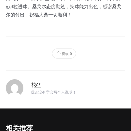
献3粒进球。桑戈尔态度勤勉，头球能力出色，感谢桑戈
尔的付出，祝福大桑一切顺利！
喜欢
0
花盆
我还没有学会写个人说明！
相关推荐