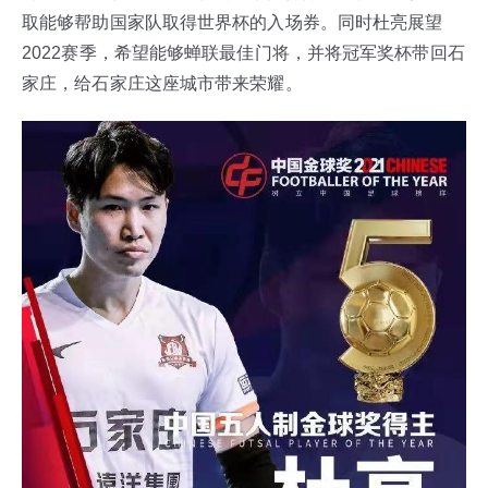
取能够帮助国家队取得世界杯的入场券。同时杜亮展望
2022赛季，希望能够蝉联最佳门将，并将冠军奖杯带回石
家庄，给石家庄这座城市带来荣耀。