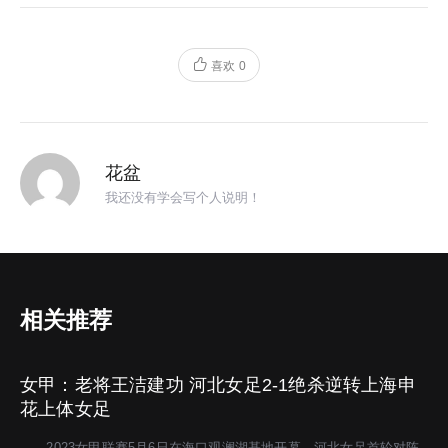
喜欢
0
花盆
我还没有学会写个人说明！
相关推荐
女甲：老将王洁建功 河北女足2-1绝杀逆转上海申
花上体女足
2023女甲联赛5月6日在海口观澜湖基地开幕，河北女足首轮对阵