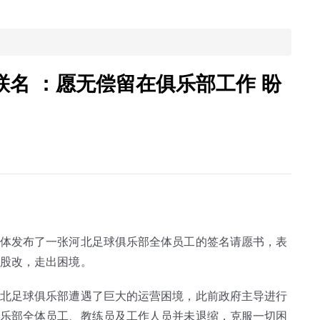
名 ：愿无偿留在俱乐部工作 盼
发布了一张河北足球俱乐部全体员工的签名请愿书，表
股改，走出困境。
足球俱乐部遭遇了巨大的运营困境，此前政府主导进行
乐部全体员工、教练员及工作人员并未退缩，克服一切困