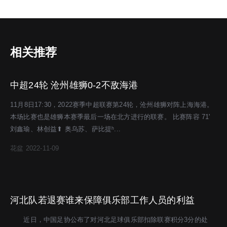
相关推荐
中超24轮 沧州雄狮0-2不敌海港
11月8日17:30，2022赛季中超联赛第24轮，沧州雄狮对阵上海海港。
本场比赛也是雄狮本赛季最后一场在北方进行的联赛。 比赛阵容 71'
刘鑫瑜、林创益⬆ 奥乌苏、萨比提ʰ...
花盆
2022-11-09
河北队若退赛谁来保障俱乐部工作人员的利益
近日，中国足协公布了对河北足球俱乐部扣除联赛积分3分的处