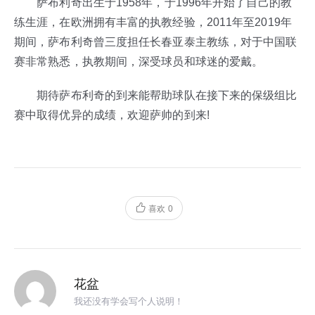
萨布利奇出生于1958年，于1996年开始了自己的教
练生涯，在欧洲拥有丰富的执教经验，2011年至2019年
期间，萨布利奇曾三度担任长春亚泰主教练，对于中国联
赛非常熟悉，执教期间，深受球员和球迷的爱戴。
期待萨布利奇的到来能帮助球队在接下来的保级组比
赛中取得优异的成绩，欢迎萨帅的到来!
喜欢
0
花盆
我还没有学会写个人说明！