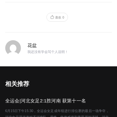
喜欢
0
花盆
我还没有学会写个人说明！
相关推荐
全运会|河北女足2:1胜河南 获第十一名
6月15日下午15:30，全运会女足成年组进行排位赛的最后一场争夺，