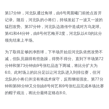
第17分钟，河北队通过角球，由6号周晨曦门前抢点首开
记录。随后，河北队的小将们，持续发起了一波又一波的
猛烈攻势。第37分钟，河北队边路传中造成对方乌龙球。
第41和44分钟，由8号何艺梅开2度，河北队以4:0的比分
领先结束上半场。
为了取得足够的净胜球，下半场开始后河北队依然攻势不
减，但队员踢得有些急躁，得势不得分。直到下半场第72
分钟和第73分钟由9号张红品连下两城，将比分扩大为
6:0。此时场上的比分足以让河北队进入到排位赛，但河
北队的小将们并没有将战术保守，反而继续强攻。第77分
钟和第88分钟又分别由8号何艺和9号张红品完成本场比赛
的帽子戏法，将比分最终定格在8:0。