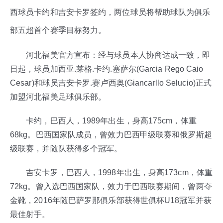
西球员卡约和吉安卡罗签约，两位球员将帮助球队为俱乐
部五超首个赛季目标努力。
河北福美官方宣布：经与球员本人协商达成一致，即
日起，球员加西亚
.
莱格
.
卡约
.
塞萨尔
(Garcia Rego Caio
Cesar)
和球员吉安卡罗
.
赛卢西奥
(Giancarllo Selucio)
正式
加盟河北福美足球俱乐部。
卡约，巴西人，
1989
年出生，身高
175cm
，体重
68kg
。巴西国家队成员，曾效力巴西甲级联赛和俄罗斯超
级联赛，并随队获得多个冠军。
吉安卡罗，巴西人，
1998
年出生，身高
173cm
，体重
72kg
。曾入选巴西国家队，效力于巴西联赛期间，曾两夺
金靴，
2016
年随巴萨罗那俱乐部获得世俱杯
U18
冠军并获
最佳射手。