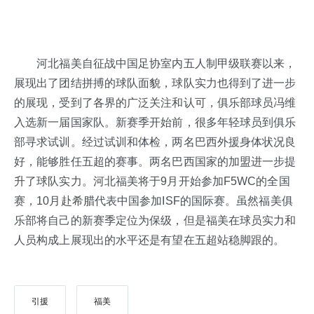
河北福美自征战中国足协室内五人制甲级联赛以来，
展现出了团结拼搏的球队面貌，球队实力也得到了进一步
的展现，受到了各界的广泛关注和认可，俱乐部球员冯维
入选新一届国家队。新赛季开始前，很多年轻球员到俱乐
部寻求试训。经过试训和体检，两名巴西外援身体状况良
好，能够胜任五超的赛事。两名巴西国家的加盟进一步提
升了球队实力。河北福美将于
9
月开始参加
F5WC
的全国
赛，
10
月赴希腊代表中国参加
ISF
的国际赛。虽然福美俱
乐部将自己的新赛季定位为保级，但是福美在球员实力和
人员构成上展现出的水平还是有望在五超站稳脚跟的。
引援
福美