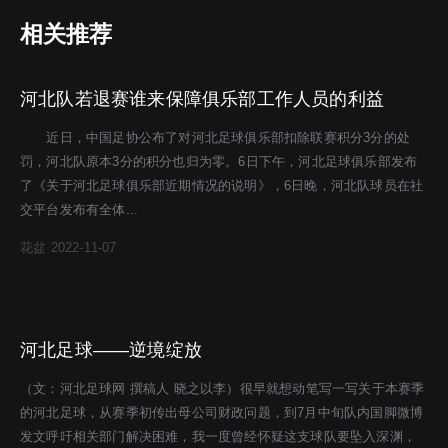
相关推荐
河北队若退赛谁来保障俱乐部工作人员的利益
近日，中国足协公布了对河北足球俱乐部扣除联赛积分3分的处
罚，河北队原本3分的积分也归为零。6日下午，河北足球俱乐部发布
了《关于河北足球俱乐部近期情况的说明》，6日晚，河北队球员在社
交平台发布有全体...
花盆
2022-11-07
河北足球——逆境绽放
（文：河北足球网 撰稿人 晓之以李）很早就想动笔写一写关于本赛季
的河北足球，从赛季初传出母公司财政问题，到7月中旬队内国脚微博
发文呼吁相关部门解决困难，我一度曾经怀疑这支球队要坠入深渊，