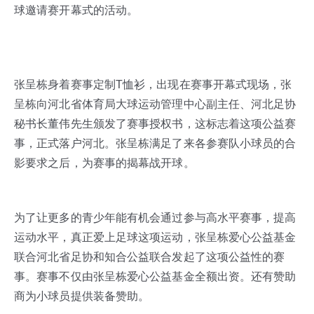
球邀请赛开幕式的活动。
张呈栋身着赛事定制T恤衫，出现在赛事开幕式现场，张
呈栋向河北省体育局大球运动管理中心副主任、河北足协
秘书长董伟先生颁发了赛事授权书，这标志着这项公益赛
事，正式落户河北。张呈栋满足了来各参赛队小球员的合
影要求之后，为赛事的揭幕战开球。
为了让更多的青少年能有机会通过参与高水平赛事，提高
运动水平，真正爱上足球这项运动，张呈栋爱心公益基金
联合河北省足协和知合公益联合发起了这项公益性的赛
事。赛事不仅由张呈栋爱心公益基金全额出资。还有赞助
商为小球员提供装备赞助。