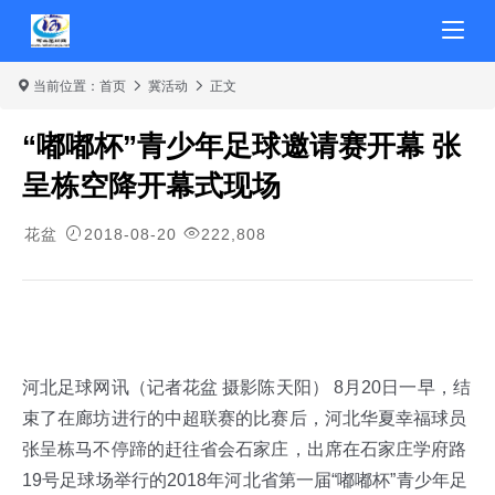
当前位置：
首页
冀活动
正文
“嘟嘟杯”青少年足球邀请赛开幕 张
呈栋空降开幕式现场
花盆
2018-08-20
222,808
河北足球网讯（记者花盆 摄影陈天阳） 8月20日一早，结
束了在廊坊进行的中超联赛的比赛后，河北华夏幸福球员
张呈栋马不停蹄的赶往省会石家庄，出席在石家庄学府路
19号足球场举行的2018年河北省第一届“嘟嘟杯”青少年足