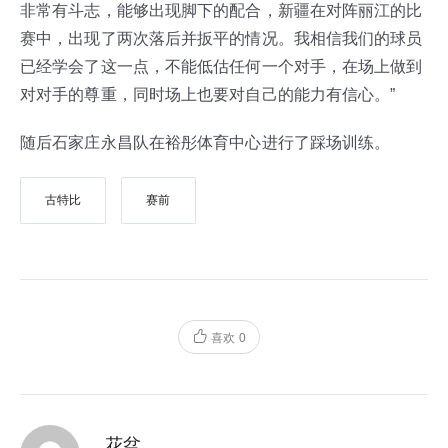
非常有斗志，能够出现脚下的配合，新疆在对阵丽江的比
赛中，出现了两次落后并扳平的情况。我相信我们的球员
已经学会了这一点，不能低估任何一个对手，在场上做到
对对手的尊重，同时场上也要对自己的能力有信心。”
随后石家庄永昌队在裕彤体育中心进行了踩场训练。
古特比
赛前
喜欢
0
花盆