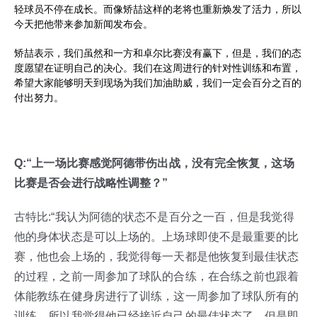
轻球员不停在成长。而像矫喆这样的老将也重新焕发了活力，所以
今天把他带来参加新闻发布会。
矫喆表示，我们虽然和一方和卓尔比赛没有赢下，但是，我们的态
度愿望在证明自己的决心。我们在这周进行的针对性训练和布置，
希望大家能够明天到现场为我们加油助威，我们一定会百分之百的
付出努力。
Q:“上一场比赛感觉阿德带伤出战，没有完全恢复，这场
比赛是否会进行战略性调整？”
古特比:“我认为阿德的状态不是百分之一百，但是我觉得
他的身体状态是可以上场的。上场球即使不是最重要的比
赛，他也会上场的，我觉得每一天都是他恢复到最佳状态
的过程，之前一周参加了球队的合练，在合练之前也跟着
体能教练在健身房进行了训练，这一周参加了球队所有的
训练，所以我觉得他已经接近自己的最佳状态了。但是即