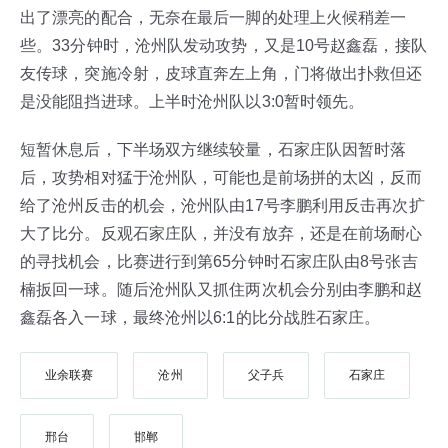
出了漂亮的配合，无奈在最后一脚的处理上火候稍差一
些。33分钟时，沧州队发动攻势，又是10号赵鑫磊，接队
友传球，突施冷射，皮球直奔左上角，门将做出扑救但还
是没能阻挡进球。上半时沧州队以3:0暂时领先。
短暂休息后，下半场双方继续较量，石家庄队因暂时落
后，攻势相对猛于沧州队，可能也是前场拼的太凶，反而
给了沧州反击的机会，沧州队由17号李鹏利用反击再次扩
大了比分。反观石家庄队，并没有放弃，还是在前场耐心
的寻找机会，比赛进行到第65分钟时石家庄队由8号张吉
楠扳回一球。随后沧州队又抓住两次机会分别由李鹏和赵
鑫磊各入一球，最终沧州以6:1的比分战胜石家庄。
业余联赛
沧州
父子兵
石家庄
邢台
邯郸