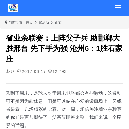
当前位置：
首页
冀活动
正文
省业余联赛：上阵父子兵 助邯郸大
胜邢台 先下手为强 沧州6：1胜石家
庄
花盆
2017-06-17
12,793
又到了周末，足球人对于周末似乎都会有些激动，这激动
可不是因为能休息，而是可以站在心爱的绿茵场上，又或
者是看上几场精彩的比赛。这一周，相信关注着业余联赛
的你们是更加期待了，父亲节即将来到，我们来说一个应
景的话题。