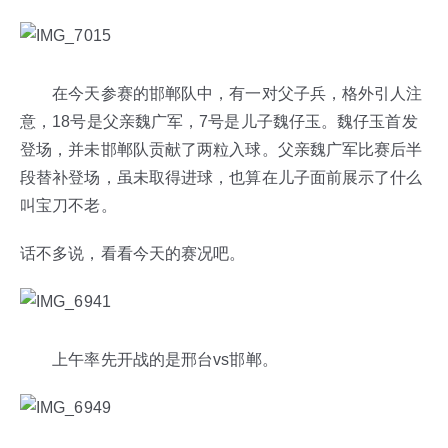
在今天参赛的邯郸队中，有一对父子兵，格外引人注
意，18号是父亲魏广军，7号是儿子魏仔玉。魏仔玉首发
登场，并未邯郸队贡献了两粒入球。父亲魏广军比赛后半
段替补登场，虽未取得进球，也算在儿子面前展示了什么
叫宝刀不老。
话不多说，看看今天的赛况吧。
上午率先开战的是邢台vs邯郸。