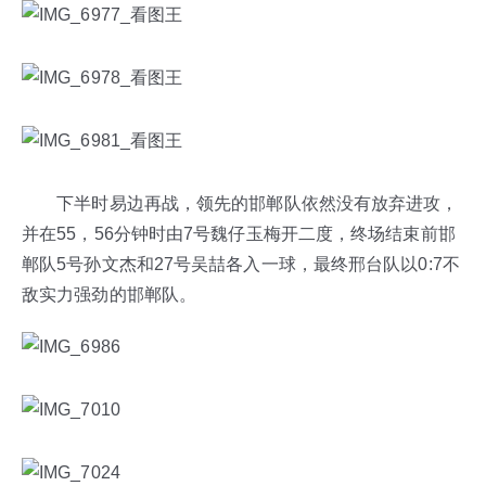
下半时易边再战，领先的邯郸队依然没有放弃进攻，
并在55，56分钟时由7号魏仔玉梅开二度，终场结束前邯
郸队5号孙文杰和27号吴喆各入一球，最终邢台队以0:7不
敌实力强劲的邯郸队。