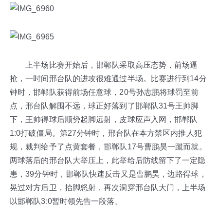
上半场比赛开始后，邯郸队采取高压态势，前场逼
抢，一时间邢台队的进攻很难通过半场。比赛进行到14分
钟时，邯郸队获得前场任意球，20号孙志鹏将球罚至前
点，邢台队解围不远，球正好落到了邯郸队31号王帅脚
下，王帅得球后顺势起脚远射，皮球应声入网，邯郸队
1:0打破僵局。第27分钟时，邢台队在本方禁区内推人犯
规，裁判给予了点黄套餐，邯郸队17号曹鹏昊一蹴而就。
两球落后的邢台队大举压上，此举给后防线留下了一定隐
患，39分钟时，邯郸队快速反击又是曹鹏昊，边路得球，
晃过对方后卫，抬脚怒射，再次洞穿邢台队大门，上半场
以邯郸队3:0暂时领先告一段落。