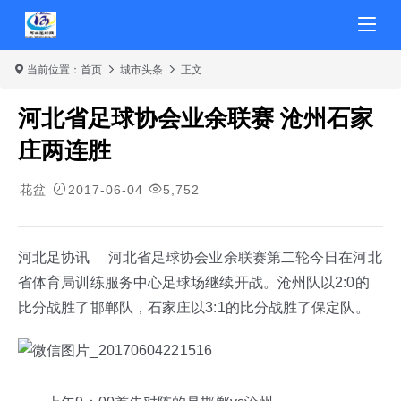
当前位置：
首页
城市头条
正文
河北省足球协会业余联赛 沧州石家
庄两连胜
花盆
2017-06-04
5,752
河北足协讯 河北省足球协会业余联赛第二轮今日在河北
省体育局训练服务中心足球场继续开战。沧州队以2:0的
比分战胜了邯郸队，石家庄以3:1的比分战胜了保定队。