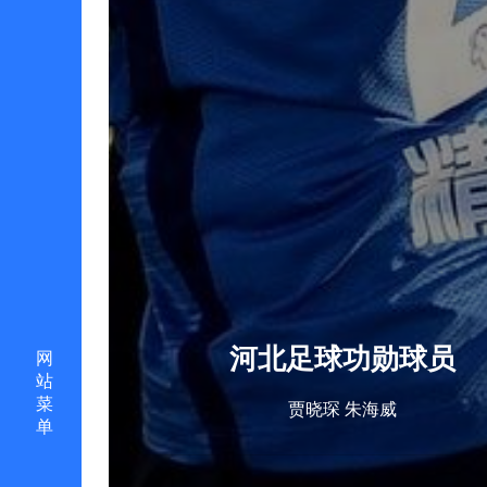
河北足球功勋球员
网
站
菜
贾晓琛 朱海威
单