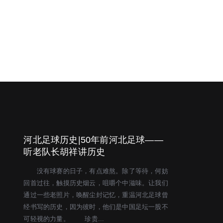
河北足球历史|50年前河北足球——
听老队长胡祥讲历史
没有球赛的日子，有点难熬。除了等待，何妨
回首过往，触摸历史烟云，咀嚼个中滋味。让我们
通过一些老照片，唤醒尘封记忆，重温河北足球曾
经书写的历史，因为彼时，他们是中国足坛一股不
可轻视的力量。 珍贵...