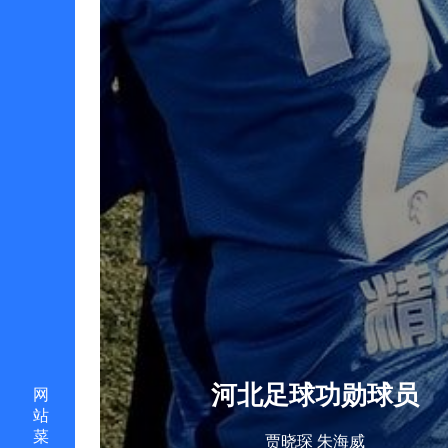
河北足球功勋球员
网
站
菜
贾晓琛 朱海威