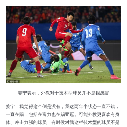
姜宁表示，外教对于技术型球员并不是很感冒
姜宁：我觉得这个倒是没有，我这两年半状态一直不错，
一直在踢，包括在富力也在踢亚冠。可能外教更喜欢有身
体、冲击力强的球员，有时候对我这样技术型的球员不是