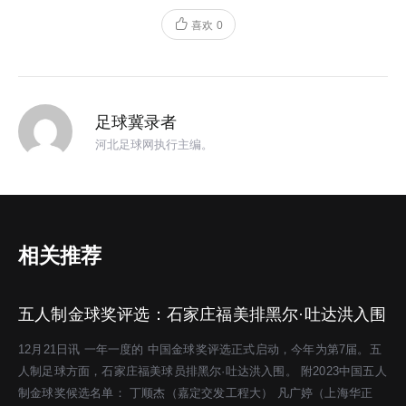
喜欢
0
足球冀录者
河北足球网执行主编。
相关推荐
五人制金球奖评选：石家庄福美排黑尔·吐达洪入围
12月21日讯 一年一度的 中国金球奖评选正式启动，今年为第7届。五
人制足球方面，石家庄福美球员排黑尔·吐达洪入围。 附2023中国五人
制金球奖候选名单： 丁顺杰（嘉定交发工程大） 凡广婷（上海华正