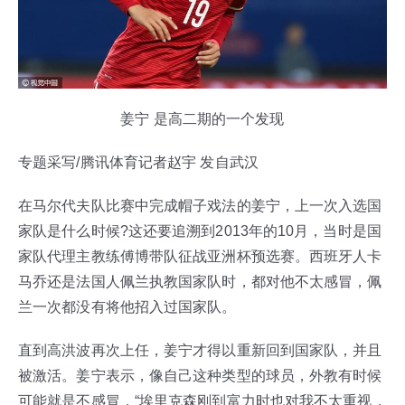
姜宁 是高二期的一个发现
专题采写/腾讯体育记者赵宇 发自武汉
在马尔代夫队比赛中完成帽子戏法的姜宁，上一次入选国
家队是什么时候?这还要追溯到2013年的10月，当时是国
家队代理主教练傅博带队征战亚洲杯预选赛。西班牙人卡
马乔还是法国人佩兰执教国家队时，都对他不太感冒，佩
兰一次都没有将他招入过国家队。
直到高洪波再次上任，姜宁才得以重新回到国家队，并且
被激活。姜宁表示，像自己这种类型的球员，外教有时候
可能就是不感冒，“埃里克森刚到富力时也对我不太重视，