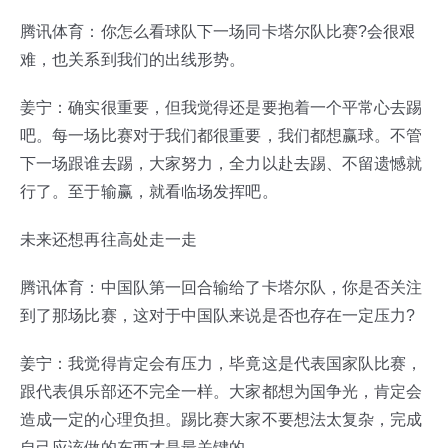
腾讯体育：你怎么看球队下一场同卡塔尔队比赛?会很艰
难，也关系到我们的出线形势。
姜宁：确实很重要，但我觉得还是要抱着一个平常心去踢
吧。每一场比赛对于我们都很重要，我们都想赢球。不管
下一场跟谁去踢，大家努力，全力以赴去踢、不留遗憾就
行了。至于输赢，就看临场发挥吧。
未来还想再往高处走一走
腾讯体育：中国队第一回合输给了卡塔尔队，你是否关注
到了那场比赛，这对于中国队来说是否也存在一定压力?
姜宁：我觉得肯定会有压力，毕竟这是代表国家队比赛，
跟代表俱乐部还不完全一样。大家都想为国争光，肯定会
造成一定的心理负担。踢比赛大家不要想法太复杂，完成
自己应该做的东西才是最关键的。