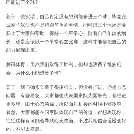
己能进三个球?
姜宁：说实话，自己肯定没有想到能够进三个球，毕竟完
成帽子戏法也不是特别简单的事情。能够进三个球还是要
归功于大家的帮助，保持一个平常心。随着自己年龄的增
长，还是应该以一个平常心去比赛，这样才能够把自己的
能力展现出来。
腾讯体育：虽然我们取得了胜利，但却也浪费了很多机
会，为什么不能进更多球?
姜宁：我们确实创造了很多机会，但没有打进。还是心态
问题，有些着急，大家都想代表国家队为国争光，都想进
更多球。由于心态急躁，所以面对机会的时候不够冷静，
着急。大家都想在国家队体现自己的价值，都想表现好，
往往这样有可能会导致心态失衡。不过我相信会慢慢变好
的，不能太着急。