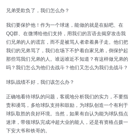
兄弟受欺负了，我们怎么办？
我们要保护他！作为一个球迷，能做的就是在贴吧、在
QQ群、在微博给他们支持，用我们的言语去揭穿攻击我
们兄弟的人的谎言，而不是被骂人者牵着鼻子走。他们把
我们的兄弟骂了，我们在场下不护着自家兄弟，倒保护起
那些骂我们兄弟的人。谁远谁近不知道？有这样做兄弟的
吗？我们怎么为他们去战斗？他们又怎么为我们去战斗？
球队战绩不好，我们该怎么办？
正确地看待球队的问题，客观地分析我们的实力，不要指
责和谩骂，多给球队支持和鼓励，为球队创造一个有利于
球队取胜的良好环境。当然，如果有自认为能为球队指点
迷津，带领球队完成冲超大业的能人，还是有资格点拨一
下安大爷和铁哥的。