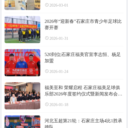
2026-03-01
2026年“迎新春”石家庄市青少年足球比
赛开赛
2026-01-31
520到位|石家庄福美官宣李志恒、杨足
加盟
2026-01-24
福美至和 荣耀启程 石家庄福美足球俱
乐部2026年度签约仪式暨新闻发布会隆
重举行
2026-01-18
河北五超第21轮：石家庄主场4比1胜承
德队