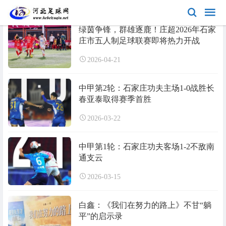
绿茵争锋，群雄逐鹿！庄超2026年石家
庄市五人制足球联赛即将热力开战
2026-04-21
中甲第2轮：石家庄功夫主场1-0战胜长
春亚泰取得赛季首胜
2026-03-22
中甲第1轮：石家庄功夫客场1-2不敌南
通支云
2026-03-15
白鑫：《我们在努力的路上》不甘“躺
平”的启示录