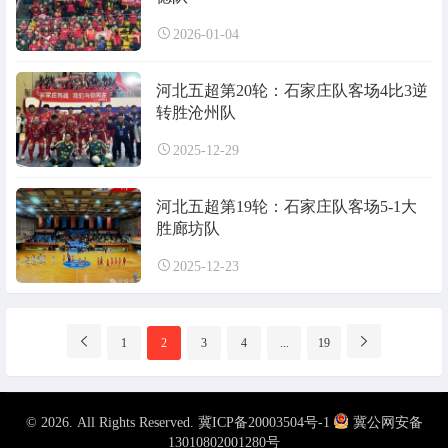
2026-01-04
河北五超第20轮：石家庄队客场4比3逆
转胜沧州队
2025-12-29
河北五超第19轮：石家庄队客场5-1大
胜廊坊队
2025-12-23
分
1
2
3
4
...
19
页
导
航
© 2026. All Rights Reserved.
冀ICP备20003504号-1
冀公网安备
13010802001280号