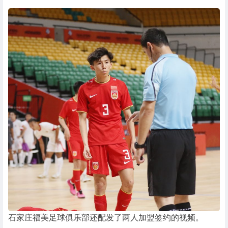
石家庄福美足球俱乐部还配发了两人加盟签约的视频。