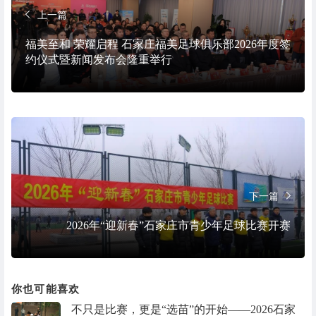
上一篇
福美至和 荣耀启程 石家庄福美足球俱乐部2026年度签
约仪式暨新闻发布会隆重举行
下一篇
2026年“迎新春”石家庄市青少年足球比赛开赛
你也可能喜欢
不只是比赛，更是“选苗”的开始——2026石家