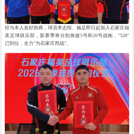
经与本人友好协商，球员李志恒、杨足即日起加入石家庄福
美足球俱乐部，新赛季将分别身披5号和20号战袍，”520″
已到位，全力”为石家庄而战”。