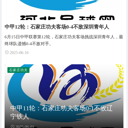
中甲12轮：石家庄功夫客场0-4不敌深圳青年人
6月15日中甲联赛第12轮，石家庄功夫客场挑战深圳青年人，最
终球队遗憾0-4不敌对手。
2025-06-16
石家庄功夫
中甲11轮：石家庄功夫客场0-1不敌辽
宁铁人
2025-06-01