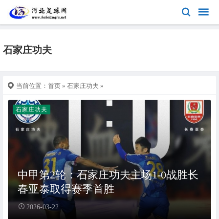
石家庄功夫
当前位置：
首页
»
石家庄功夫
»
石家庄功夫
中甲第2轮：石家庄功夫主场1-0战胜长
春亚泰取得赛季首胜
2026-03-22