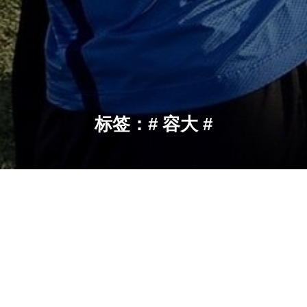
标签：# 容大 #
容大
当前位置：
首页
容大客场1-5不敌大连超越
河北足球网讯（花盆）2015中乙联赛第12轮保定容大客场
挑战大连超越的比赛于8月8日晚上19点在大连金州体育场
举行。保定容大最终以1-5的悬殊比分败北。大连超越也凭