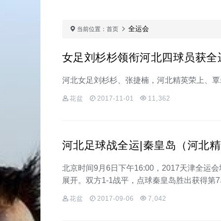
全运会
当前位置：
首页
女足刘杉杉领衔河北四球员获全
河北女足刘杉杉、张捷楠，河北精英荣上、覃
花盆
2017-11-01
11,362
河北足球战全运|秦皇岛（河北精
北京时间9月6日下午16:00，2017天津
展开。双方1-1战平，点球秦皇岛胜出获得第
花盆
2017-09-06
7,042