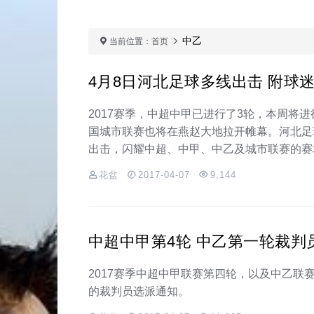
中乙
当前位置：
首页
4月8日河北足球多线出击 附球
2017赛季，中超中甲已进行了3轮，本周将
国城市联赛也将在燕赵大地拉开帷幕。河北足
出击，闪耀中超、中甲、中乙及城市联赛的赛
花盆
2017-04-07
9,144
中超中甲第4轮 中乙第一轮裁判
2017赛季中超中甲联赛第四轮，以及中乙联
的裁判员选派通知。