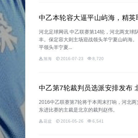
中乙本轮容大逼平山屿海，精英
河北足球网讯 中乙联赛第14轮，河北两支
丰。保定容大则主场迎战领头羊宁夏山屿海。 
平领头羊宁夏...
旭海
2016-07-23
8,720
中乙第7轮裁判员选派安排发布
2016中乙联赛第7轮将于本周末打响，河北
东进比赛的主裁是北京的裁判赵伟。
花盆
2016-05-26
6,541