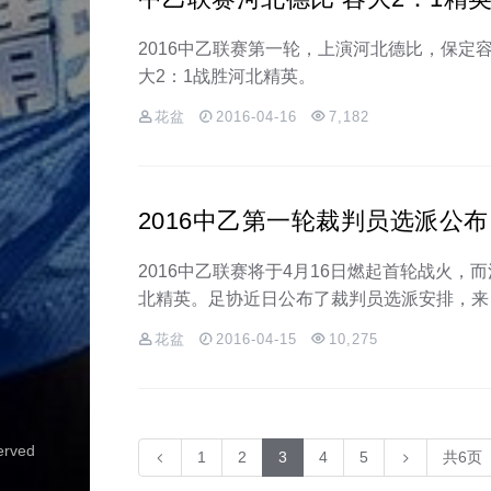
2016中乙联赛第一轮，上演河北德比，保
大2：1战胜河北精英。
花盆
2016-04-16
7,182
2016中乙第一轮裁判员选派公
2016中乙联赛将于4月16日燃起首轮战火
北精英。足协近日公布了裁判员选派安排，来
花盆
2016-04-15
10,275
served
1
2
3
4
5
共6页