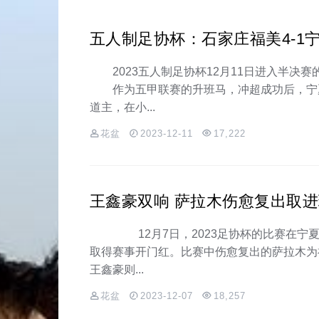
五人制足协杯：石家庄福美4-1
2023五人制足协杯12月11日进入半决
作为五甲联赛的升班马，冲超成功后，宁夏
道主，在小...
花盆
2023-12-11
17,222
12月7日，2023足协杯的比赛在宁夏平
取得赛事开门红。比赛中伤愈复出的萨拉木为
王鑫豪则...
花盆
2023-12-07
18,257