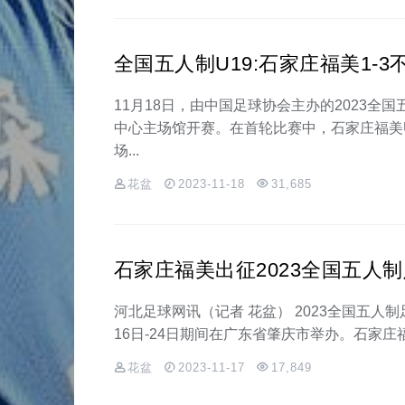
全国五人制U19:石家庄福美1-
11月18日，由中国足球协会主办的2023全
中心主场馆开赛。在首轮比赛中，石家庄福美U
场...
花盆
2023-11-18
31,685
石家庄福美出征2023全国五人制
河北足球网讯（记者 花盆） 2023全国五人制
16日-24日期间在广东省肇庆市举办。石家庄
花盆
2023-11-17
17,849