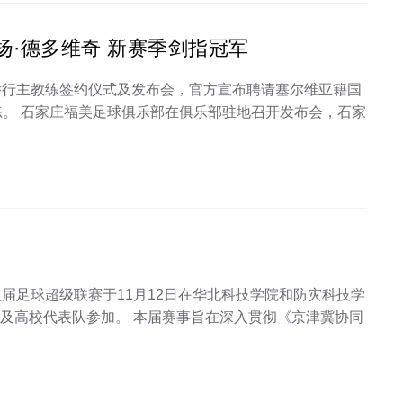
·德多维奇 新赛季剑指冠军
部举行主教练签约仪式及发布会，官方宣布聘请塞尔维亚籍国
练。 石家庄福美足球俱乐部在俱乐部驻地召开发布会，石家
八届足球超级联赛于11月12日在华北科技学院和防灾科技学
以及高校代表队参加。 本届赛事旨在深入贯彻《京津冀协同