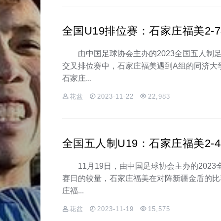
全国U19排位赛：石家庄福美2-
由中国足球协会主办的2023全国五人制足球
交叉排位赛中，石家庄福美遇到A组的同济大
石家庄...
花盆
2023-11-22
22,983
全国五人制U19：石家庄福美2-
11月19日，由中国足球协会主办的2023
赛日的较量，石家庄福美在对阵新疆金盾的比
庄福...
花盆
2023-11-19
15,575