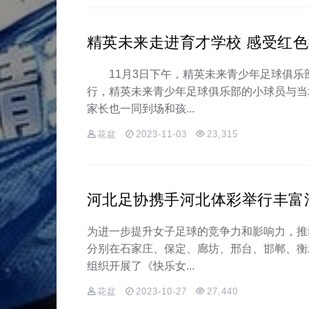
精英未来走进育才学校 感受红
11月3日下午，精英未来青少年足球俱乐
行，精英未来青少年足球俱乐部的小球员与当
家长也一同到场和孩...
花盆
2023-11-03
23,315
河北足协携手河北体彩举行丰富
为进一步提升女子足球的竞争力和影响力，推
分别在石家庄、保定、廊坊、邢台、邯郸、衡
组织开展了《快乐女...
花盆
2023-10-27
27,440