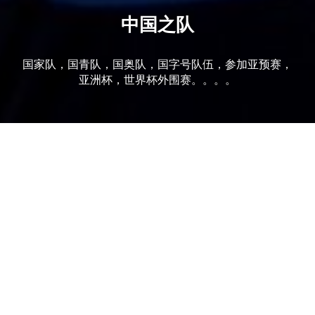
中国之队
国家队，国青队，国奥队，国字号队伍，参加亚预赛，
亚洲杯，世界杯外围赛。。。。
当前位置：
首页
中国之队
里约奥运会亚预赛抽签揭晓 中国与东道
主同组
河北足球网讯 北京时间9月12日，第二届亚洲U-23青年锦
标赛决赛阶段比赛，暨2016年里约奥运会亚洲区预选赛决
赛阶段比赛的分组抽签仪式在卡塔尔首都多哈的四季酒店
举行。最终，被分在第四档的中国国奥队与...
哨兵
2015-09-12
9,604