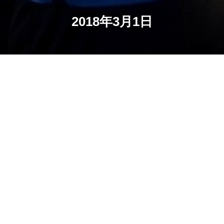
2018年3月1日
存档
当前位置：
首页
中乙：新赛季28支队伍 精英保定上演北
区河北德比
北京时间3月1日，足协公布了参加2018赛季中乙联赛的28
支队伍名单。上赛季中乙球队共有22支继续参赛，由于有
球队没有通过准入，中乙扩军的因素，沈阳东进和包头南
郊无需降级，另外还有6支新晋球队补充进来。
花盆
2018-03-01
10,375