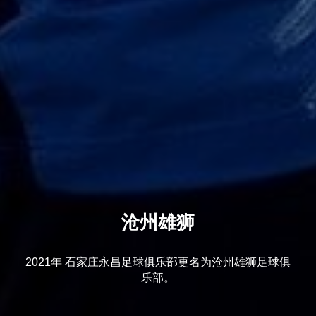
沧州雄狮
2021年 石家庄永昌足球俱乐部更名为沧州雄狮足球俱
乐部。