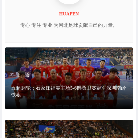
HUAPEN
专心 专注 专业 为河北足球贡献自己的力量。
上一篇
五超14轮：石家庄福美主场5-6憾负卫冕冠军深圳南岭
铁狼