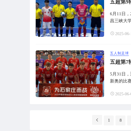
五超第9
6月11日
昌三峡大学
2025-06-
五人制足球
五超第7
5月31日
新奥的比
2025-06-
分
1
8
页
导