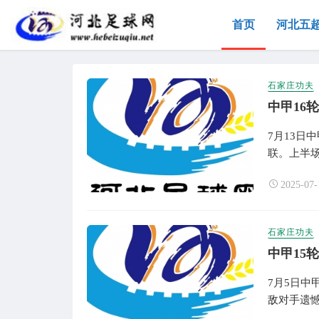
首页
河北五
石家庄功夫
中甲16
7月13日
联。上半场
2025-07-
石家庄功夫
中甲15
7月5日中
敌对手遗