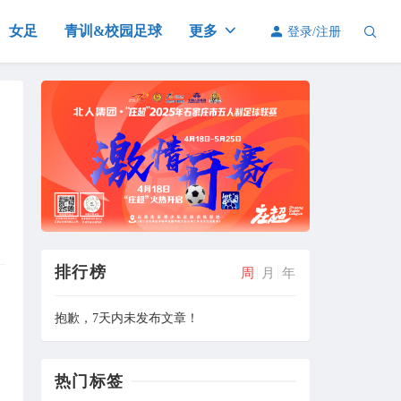
女足
青训&校园足球
更多
登录/注册
排行榜
周
月
年
抱歉，7天内未发布文章！
热门标签