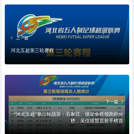
上一篇
河北五超第三轮赛程
下一篇
“河北五超”第三轮战罢：石家庄、保定全胜领跑积分
榜，吴佳禧暂居射手榜首