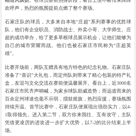
幅随风飘扬。在球员赛前热身阶段，看台上便不断传来阵阵
欢呼声，热烈的氛围提前点燃了整个赛场。
石家庄队的球员，大多来自本地“庄超”系列赛事的优胜球
队，他们有企业职员、消防战士、外卖小哥、大学师生。庄
超的成功举办，给了更多草根球员展示机会，让他们能够为
自己的城市荣耀而战。他们也被石家庄市民称为“庄超英
雄”。
比赛开场前，两队互赠具有地方特色的纪念礼物。石家庄队
准备了“喜识”大礼包，而定州队则带来了精心包装的特产礼
盒，友谊与文化交流在赛前便温馨展开。看台上，近3000名
石家庄市民齐声呐喊，为家乡球队助威造势；而远道而来的
百余定州球迷也毫不示弱，擂鼓摇旗，热烈应援，赛场氛围
持续升温。首节比赛中，石家庄队便展现出强劲实力，以4-
1取得领先。进入第二节，双方你来我往、互有攻守，主队
凭借更凌厉的进攻进一步扩大优势，以7-2的比分结束上半
场。