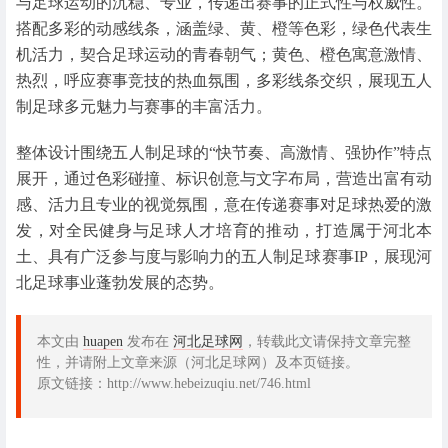
与足球运动的沉稳、专业，传递出赛事的正式性与权威性。
搭配多彩的动感线条，涵盖绿、黄、橙等色彩，绿色代表生
机活力，契合足球运动的青春朝气；黄色、橙色寓意激情、
热烈，呼应赛事竞技的热血氛围，多彩线条交织，展现五人
制足球多元魅力与赛事的丰富活力。
整体设计围绕五人制足球的“快节奏、高激情、强协作”特点
展开，通过色彩碰撞、标识创意与文字布局，营造出富有动
感、活力且专业的视觉氛围，意在传递赛事对足球热爱的激
发，对全民健身与足球人才培育的推动，打造属于河北本
土、具有广泛参与度与影响力的五人制足球赛事IP，展现河
北足球事业蓬勃发展的态势。
本文由
huapen
发布在
河北足球网
，转载此文请保持文章完整
性，并请附上文章来源（河北足球网）及本页链接。
原文链接：http://www.hebeizuqiu.net/746.html