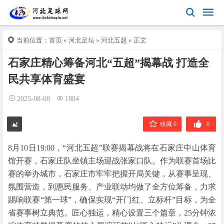
当前位置：
首页
»
河北足坛
»
河北五超
» 正文
石家庄精心筹备河北“五超”揭幕战 打造全
民共享体育盛宴
2025-08-08
1884
收藏 0
0
8月10日19:00，“河北五超”联赛揭幕战将在石家庄中山体育
馆开赛，石家庄队坐镇主场迎战张家口队。作为联赛首场比
赛的举办城市，石家庄市牢牢把握开局关键，从赛事呈现、
氛围营造，到惠民服务、产业联动均做了全方位筹备，力求
踢响联赛“第一球”，确保实现“开门红、立标杆”目标，为全
省赛事树立典范。匠心独运，精心设置三个篇章，25分钟浓