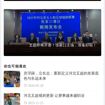
下一篇
五超即将开赛！张家口主场，准备好啦！
你也可能喜欢
弃浮躁，立长志：重新定义河北五超的发展底
色与长远未来
2026-05-28
河北五超规则更新 让赛事越来越职业
2025-11-25