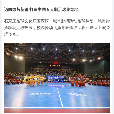
迈向绿茵新篇 打造中国五人制足球集结地
石家庄足球文化底蕴深厚，城市脉搏跳动足球律动。城市街
角跃动足球热浪，校园操场飞扬青春弧线，职业球队上演荣
耀传奇。