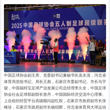
中国足球协会副主席、党委副书记兼秘书长袁永清，河北省
体育局党组书记、局长王彪，石家庄市委副书记、市长马宇
骏，中国福特宝足球产业发展公司总经理李久全，中国足球
协会社会足球部副部长曾丹，中国国际经济交流中心理事、
上合组织经贸平台高级顾问赵红权，石家庄市政府副市长张
峰珍，石家庄市政府副市长杨绍辉，河北省体育局大球运动