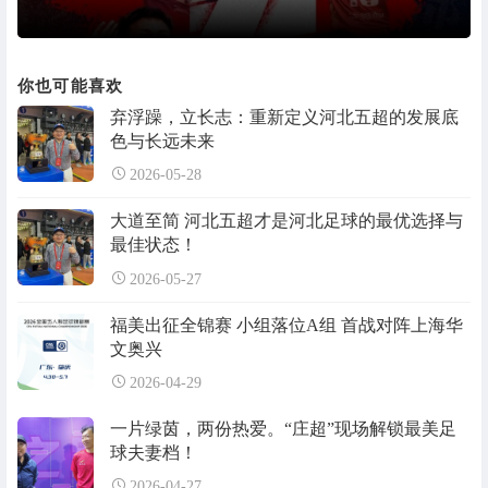
你也可能喜欢
弃浮躁，立长志：重新定义河北五超的发展底
色与长远未来
2026-05-28
大道至简 河北五超才是河北足球的最优选择与
最佳状态！
2026-05-27
福美出征全锦赛 小组落位A组 首战对阵上海华
文奥兴
2026-04-29
一片绿茵，两份热爱。“庄超”现场解锁最美足
球夫妻档！
2026-04-27