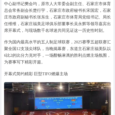
中心副书记樊会均，原市人大常委会副主任、石家庄市体育
总会常务副会长楚行宇，石家庄市政府秘书长宋国宏，石家
庄市政府副秘书长张东生，石家庄市体育局党组书记、局长
任维维，石家庄福美足球俱乐部董事长吴永辉等领导嘉宾出
席开幕式，与现场数千名球迷共同见证这一历史性时刻。
作为国内最高水平的五人制足球联赛，2025赛季五超联赛汇
聚全国12支顶尖球队，当晚揭幕赛，东道主石家庄福美队以
6比2的比分力克对手，一场酣畅淋漓的胜利点燃主场氛围，
为赛事写下精彩开篇。
开幕式简约精彩 巨型TIFO燃爆主场