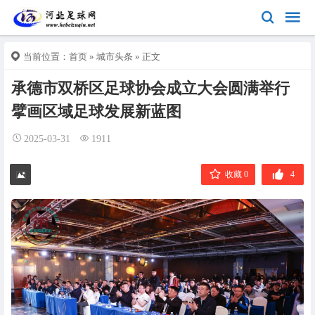
当前位置：
首页
»
城市头条
» 正文
承德市双桥区足球协会成立大会圆满举行
擘画区域足球发展新蓝图
2025-03-31
1911
收藏 0
4