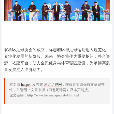
双桥区足球协会的成立，标志着区域足球运动迈入规范化、
专业化发展的新阶段。未来，协会将作为重要枢纽，整合资
源、搭建平台，助力全民健身与体育强区建设，为承德高质
量发展注入澎湃动力。
本文由
huapen
发布在
河北足球网
，转载此文请保持文章完整
性，并请附上文章来源（河北足球网）及本页链接。
原文链接：http://www.hebeizuqiu.net/449.html