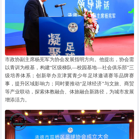
市政协副主席杨宪军为协会发展指明方向。他提出，协会需
以青训为根基，构建“区级梯队—校园基地—社会俱乐部”三
级培养体系；创新举办京津冀青少年足球邀请赛等品牌赛
事，提升区域影响力；同时要推动“足球经济”与文旅、商贸
等产业联动，探索体教融合、体旅融合新路径，为城市发展
增添活力。