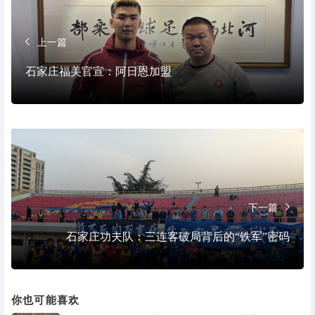
上一篇
石家庄福美官宣：阿日恩加盟
下一篇
石家庄功夫队：三连客破局背后的“铁军”密码
你也可能喜欢