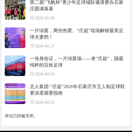
第二届“飞帆杯”青少年足球城际邀请赛在石家
庄圆满落幕
2026-05-06
一片绿茵，两份热爱。“庄超”现场解锁最美足
球夫妻档！
2026-04-27
一张身份证，一片绿茵场——来“庄超”，踢最
纯粹的百姓足球
2026-04-26
北人集团·“庄超”2026年石家庄市五人制足球联
赛深度观赛指南
2026-04-22
评论已经被关闭。