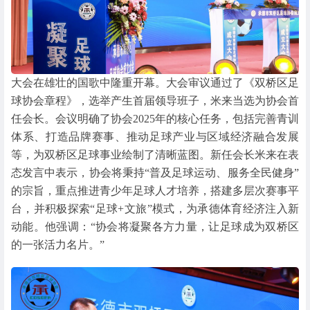
大会在雄壮的国歌中隆重开幕。大会审议通过了《双桥区足
球协会章程》，选举产生首届领导班子，米来当选为协会首
任会长。会议明确了协会2025年的核心任务，包括完善青训
体系、打造品牌赛事、推动足球产业与区域经济融合发展
等，为双桥区足球事业绘制了清晰蓝图。新任会长米来在表
态发言中表示，协会将秉持“普及足球运动、服务全民健身”
的宗旨，重点推进青少年足球人才培养，搭建多层次赛事平
台，并积极探索“足球+文旅”模式，为承德体育经济注入新
动能。他强调：“协会将凝聚各方力量，让足球成为双桥区
的一张活力名片。”