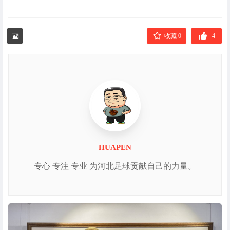
收藏 0
4
HUAPEN
专心 专注 专业 为河北足球贡献自己的力量。