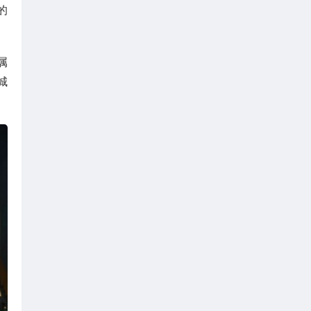
的
属
城