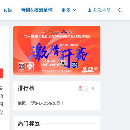
女足
青训&校园足球
更多
登录/注册
排行榜
最
周
月
年
始
抱歉，7天内未发布文章！
国
实
热门标签