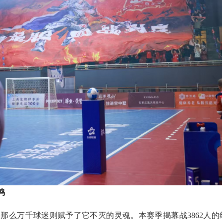
鸣
那么万千球迷则赋予了它不灭的灵魂。本赛季揭幕战3862人的