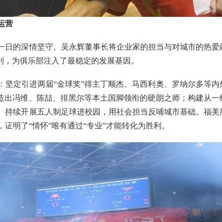
运营
一日的深情坚守。吴永辉董事长将企业家的担当与对城市的热爱
近利，为俱乐部注入了最稳定的发展基因。
：坚定引进两届“金球奖”得主丁顺杰、马西利奥、罗纳尔多等内
锻造出冯维、陈喆、排黑尔等本土国脚领衔的硬朗之师；构建从一
。持续开展五人制足球进校园，用社会担当反哺城市基础。福美
证明了“情怀”唯有通过“专业”才能转化为胜利。