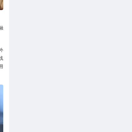
融
外
线
用