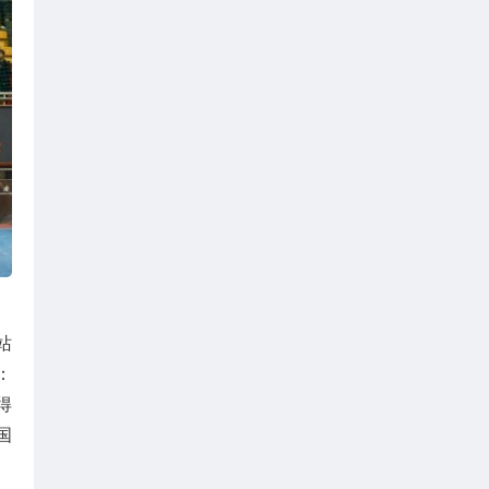
站
：
得
国