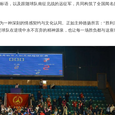
的标语，以及跟随球队南征北战的远征军，共同构筑了全国闻名
为一种深刻的情感契约与文化认同。正如主帅德扬所言：“胜利
是球队在逆境中永不言弃的精神源泉，也让每一场胜负都与这座