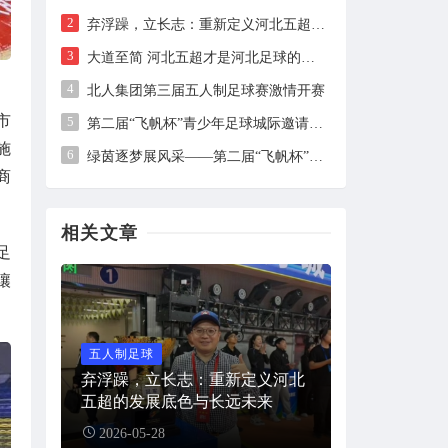
2
弃浮躁，立长志：重新定义河北五超的发展底色与长远未来
3
大道至简 河北五超才是河北足球的最优选择与最佳状态！
4
北人集团第三届五人制足球赛激情开赛
市
5
第二届“飞帆杯”青少年足球城际邀请赛在石家庄圆满落幕
施
6
绿茵逐梦展风采——第二届“飞帆杯”青少年足球城际邀请赛在石家庄火热开赛
商
相关文章
足
壤
五人制足球
弃浮躁，立长志：重新定义河北
五超的发展底色与长远未来
2026-05-28