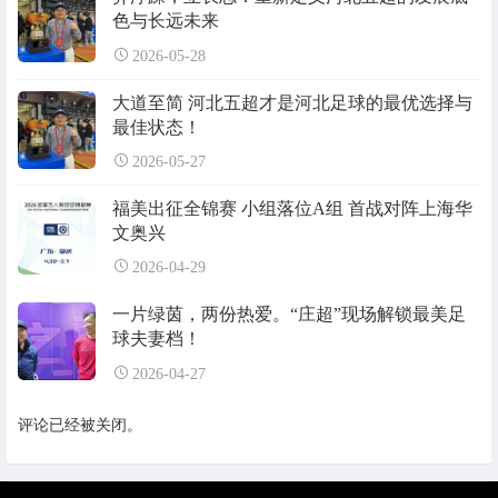
色与长远未来
2026-05-28
大道至简 河北五超才是河北足球的最优选择与
最佳状态！
2026-05-27
福美出征全锦赛 小组落位A组 首战对阵上海华
文奥兴
2026-04-29
一片绿茵，两份热爱。“庄超”现场解锁最美足
球夫妻档！
2026-04-27
评论已经被关闭。