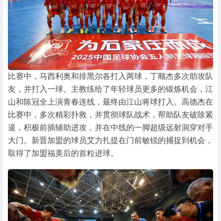
比赛中，马西利奥和排黑尔各打入两球，丁顺杰多次助攻队
友，并打入一球。主教练给了年轻球员更多的锻炼机会，江
山和陈冠全上演青春连线，最终由江山将球打入。高德杰在
比赛中，多次精彩扑救，并贯彻球队战术，帮助队友破除紧
逼，积极前插辅助进攻，并在中线的一脚超级远射洞穿对手
大门。新晋加盟的球员艾力扎提在门前敏锐的捕捉到机会，
取得了加盟福美后的首粒进球。