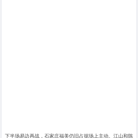
下半场易边再战，石家庄福美仍旧占据场上主动。江山和陈